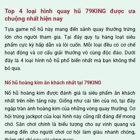
Top 4 loại hình quay hũ 79KING được ưa
chuộng nhất hiện nay
Tựa game nổ hũ này mang đến sảnh quay thưởng trứng
lớn cho người tham gia. Tại đây quy tụ hàng loạt siêu
phẩm cực kỳ hấp dẫn và lôi cuốn. Mỗi loại đều có cơ chế
hoạt động và cơ cấu giải thưởng vô cùng độc đáo. Dưới
đây là 4 loại hình nỗ hũ phổ biến nhất mà bạn không thể
bỏ qua.
Nổ hũ hoàng kim ăn khách nhất tại 79KING
Nổ hũ hoàng kim được đánh giá là siêu phẩm ăn khách
nhất trên nền tảng này. Giống như cái tên của nó, tại đây
ngập tràn ánh hoàng kim của những vòng quay thưởng. Cơ
hội trúng jackpot của loại hình này cũng rất đáng để mong
chờ. Sân chơi chính là biểu tượng cho sự vinh quang và
mang đến cho người chơi cơ hội làm giàu nhanh chóng,
thậm chí chỉ sau vài vòng quay.