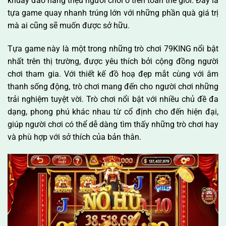
khuấy đảo hàng triệu người chơi ở trên toàn thế giới. Đây là
tựa game quay nhanh trúng lớn với những phần quà giá trị
mà ai cũng sẽ muốn được sở hữu.
Tựa game này là một trong những trò chơi 79KING nổi bật
nhất trên thị trường, được yêu thích bởi cộng đồng người
chơi tham gia. Với thiết kế đồ hoạ đẹp mắt cùng với âm
thanh sống động, trò chơi mang đến cho người chơi những
trải nghiệm tuyệt vời. Trò chơi nổi bật với nhiều chủ đề đa
dạng, phong phú khác nhau từ cổ định cho đến hiện đại,
giúp người chơi có thể dễ dàng tìm thấy những trò chơi hay
và phù hợp với sở thích của bản thân.