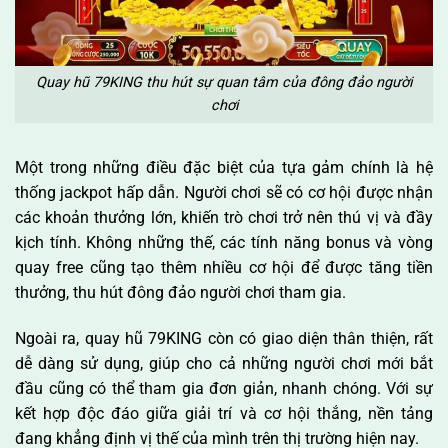
Quay hũ 79KING thu hút sự quan tâm của đông đảo người
chơi
Một trong những điều đặc biệt của tựa gảm chính là hệ
thống jackpot hấp dẫn. Người chơi sẽ có cơ hội được nhận
các khoản thưởng lớn, khiến trò chơi trở nên thú vị và đầy
kịch tính. Không những thế, các tính năng bonus và vòng
quay free cũng tạo thêm nhiều cơ hội để được tăng tiền
thưởng, thu hút đông đảo người chơi tham gia.
Ngoài ra, quay hũ 79KING còn có giao diện thân thiện, rất
dễ dàng sử dụng, giúp cho cả những người chơi mới bắt
đầu cũng có thể tham gia đơn giản, nhanh chóng. Với sự
kết hợp độc đáo giữa giải trí và cơ hội thắng, nền tảng
đang khẳng định vị thế của mình trên thị trường hiện nay.