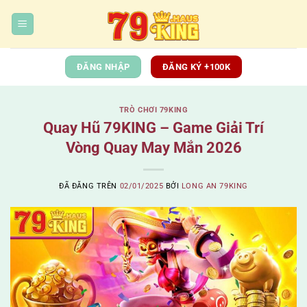
Chuyển
đến
nội
dung
ĐĂNG NHẬP
ĐĂNG KÝ +100K
TRÒ CHƠI 79KING
Quay Hũ 79KING – Game Giải Trí
Vòng Quay May Mắn 2026
ĐÃ ĐĂNG TRÊN
02/01/2025
BỞI
LONG AN 79KING