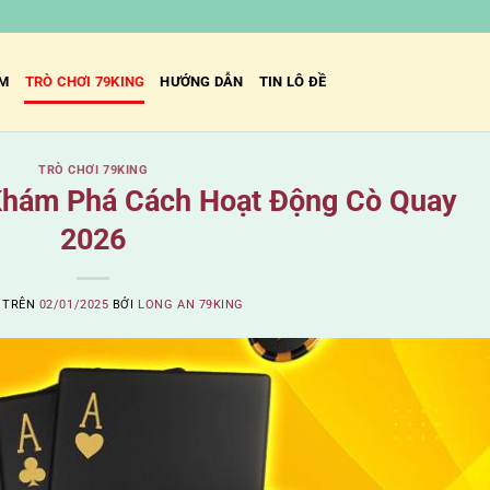
OM
TRÒ CHƠI 79KING
HƯỚNG DẪN
TIN LÔ ĐỀ
TRÒ CHƠI 79KING
Khám Phá Cách Hoạt Động Cò Quay
2026
 TRÊN
02/01/2025
BỞI
LONG AN 79KING