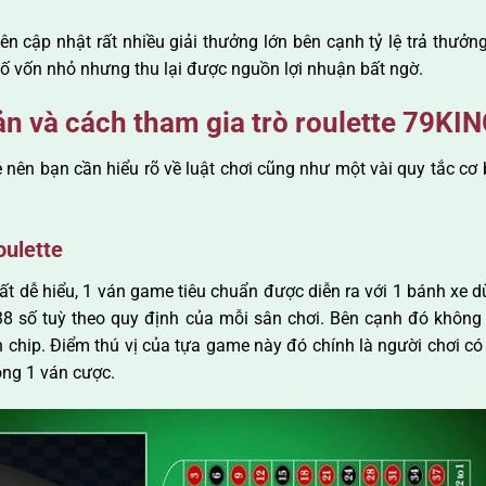
n cập nhật rất nhiều giải thưởng lớn bên cạnh tỷ lệ trả thưởn
 số vốn nhỏ nhưng thu lại được nguồn lợi nhuận bất ngờ.
ản và cách tham gia trò roulette 79KI
ẻ nên bạn cần hiểu rõ về luật chơi cũng như một vài quy tắc cơ
oulette
ất dễ hiểu, 1 ván game tiêu chuẩn được diễn ra với 1 bánh xe 
8 số tuỳ theo quy định của mỗi sân chơi. Bên cạnh đó không
n chip. Điểm thú vị của tựa game này đó chính là người chơi có
ong 1 ván cược.