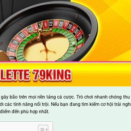
 gây bão trên mọi nền tảng cá cược. Trò chơi nhanh chóng thu
i các tính năng nổi trội. Nếu bạn đang tìm kiếm cơ hội trải ng
 điểm đến phù hợp nhất.