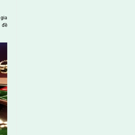
 gia
n đề