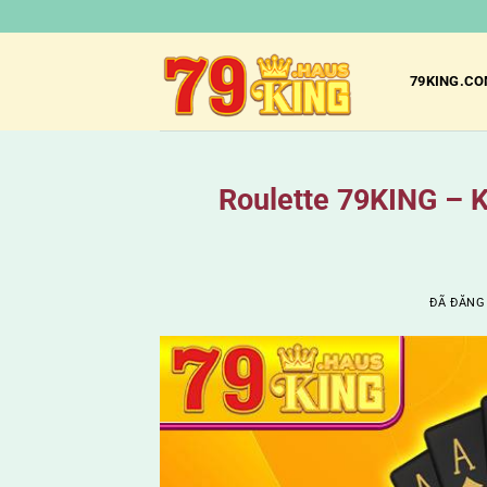
Chuyển
đến
nội
79KING.C
dung
Roulette 79KING – 
ĐÃ ĐĂNG