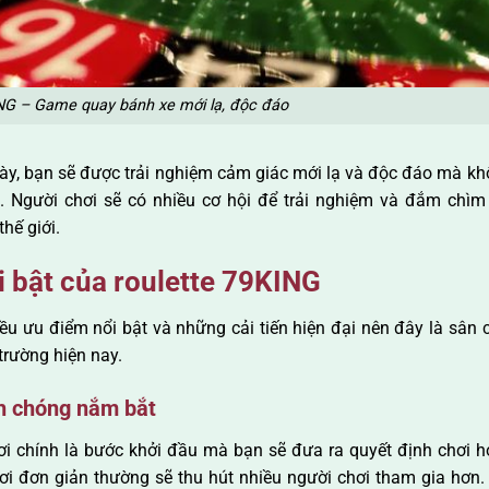
NG – Game quay bánh xe mới lạ, độc đáo
ày, bạn sẽ được trải nghiệm cảm giác mới lạ và độc đáo mà k
. Người chơi sẽ có nhiều cơ hội để trải nghiệm và đắm chìm
hế giới.
 bật của roulette 79KING
u ưu điểm nổi bật và những cải tiến hiện đại nên đây là sân 
trường hiện nay.
nh chóng nắm bắt
ơi chính là bước khởi đầu mà bạn sẽ đưa ra quyết định chơi 
i đơn giản thường sẽ thu hút nhiều người chơi tham gia hơn.