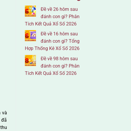
Đề về 26 hôm sau
đánh con gì? Phân
Tích Kết Quả Xổ Số 2026
Đề về 16 hôm sau
đánh con gì? Tổng
Hợp Thống Kê Xổ Số 2026
Đề về 98 hôm sau
đánh con gì? Phân
Tích Kết Quả Xổ Số 2026
n và
g đã
 thu