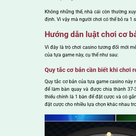
Không những thế, nhà cái còn thường xuyê
định. Vì vậy mà người chơi có thể bỏ ra 1
Hướng dẫn luật chơi cơ b
Vì đây là trò chơi casino tương đối mới m
của tựa game này, cụ thể như sau:
Quy tắc cơ bản cần biết khi chơi r
Quy tắc cơ bản của tựa game casino này r
để làm bàn quay và được chia thành 37-3
thiếu chính là 1 bàn để đặt cược và có gắ
đặt cược cho nhiều lựa chọn khác nhau tr