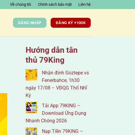
Về chúng tôi
Chính sách bảo mật
Liên hệ
ĐĂNG NHẬP
ĐĂNG KÝ +100K
Hướng dẫn tân
thủ 79King
Nhận định Goztepe vs
Fenerbahce, 1h30
ngày 17/08 – VĐQG Thổ Nhĩ
Kỳ
Tải App 79KING –
Download Ứng Dụng
Nhanh Chóng 2026
Nạp Tiền 79KING –