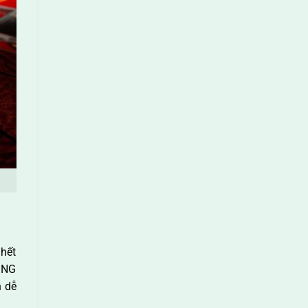
 hết
KING
n dễ