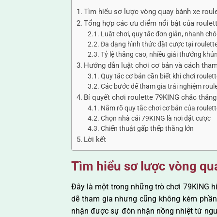
Tìm hiểu sơ lược vòng quay bánh xe roul
Tổng hợp các ưu điểm nổi bật của roulet
Luật chơi, quy tắc đơn giản, nhanh ch
Đa dạng hình thức đặt cược tại roulet
Tỷ lệ thắng cao, nhiều giải thưởng khủ
Hướng dẫn luật chơi cơ bản và cách tham
Quy tắc cơ bản cần biết khi chơi roulett
Các bước để tham gia trải nghiệm roul
Bí quyết chơi roulette 79KING chắc thắn
Nắm rõ quy tắc chơi cơ bản của roulet
Chọn nhà cái 79KING là nơi đặt cược
Chiến thuật gấp thếp thắng lớn
Lời kết
Tìm hiểu sơ lược vòng qu
Đây là một trong những trò chơi 79KING hiệ
dễ tham gia nhưng cũng không kém phần 
nhận được sự đón nhận nồng nhiệt từ ngườ