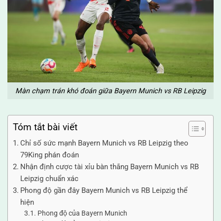
Màn chạm trán khó đoán giữa Bayern Munich vs RB Leipzig
Tóm tắt bài viết
Chỉ số sức mạnh Bayern Munich vs RB Leipzig theo
79King phán đoán
Nhận định cược tài xỉu bàn thắng Bayern Munich vs RB
Leipzig chuẩn xác
Phong độ gần đây Bayern Munich vs RB Leipzig thể
hiện
Phong độ của Bayern Munich