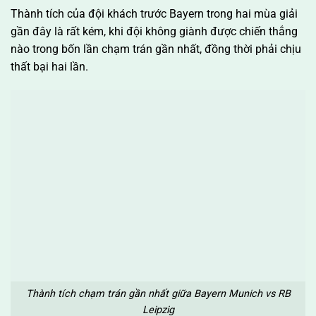
Thành tích của đội khách trước Bayern trong hai mùa giải
gần đây là rất kém, khi đội không giành được chiến thắng
nào trong bốn lần chạm trán gần nhất, đồng thời phải chịu
thất bại hai lần.
Thành tích chạm trán gần nhất giữa Bayern Munich vs RB
Leipzig