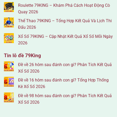
Roulette 79KING – Khám Phá Cách Hoạt Động Cò
Quay 2026
Thể Thao 79KING – Tổng Hợp Kết Quả Và Lịch Thi
Đấu 2026
Xổ Số 79KING – Cập Nhật Kết Quả Xổ Số Mỗi Ngày
2026
Tin lô đề 79King
Đề về 26 hôm sau đánh con gì? Phân Tích Kết Quả
Xổ Số 2026
Đề về 16 hôm sau đánh con gì? Tổng Hợp Thống
Kê Xổ Số 2026
Đề về 98 hôm sau đánh con gì? Phân Tích Kết Quả
Xổ Số 2026