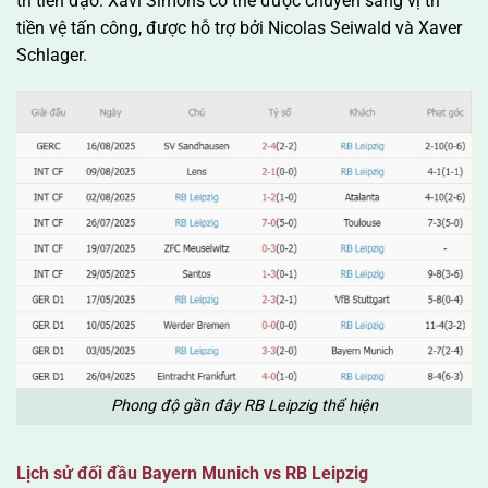
trí tiền đạo. Xavi Simons có thể được chuyển sang vị trí
tiền vệ tấn công, được hỗ trợ bởi Nicolas Seiwald và Xaver
Schlager.
Phong độ gần đây RB Leipzig thể hiện
Lịch sử đối đầu Bayern Munich vs RB Leipzig