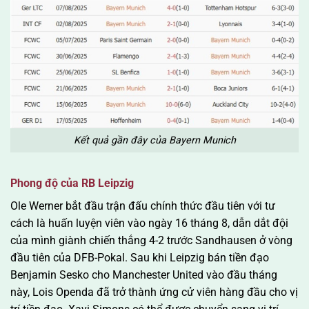
Kết quả gần đây của Bayern Munich
Phong độ của RB Leipzig
Ole Werner bắt đầu trận đấu chính thức đầu tiên với tư
cách là huấn luyện viên vào ngày 16 tháng 8, dẫn dắt đội
của mình giành chiến thắng 4-2 trước Sandhausen ở vòng
đầu tiên của DFB-Pokal. Sau khi Leipzig bán tiền đạo
Benjamin Sesko cho Manchester United vào đầu tháng
này, Lois Openda đã trở thành ứng cử viên hàng đầu cho vị